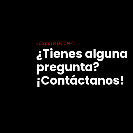
E
x
p
o
I
M
O
C
O
M
¿Tienes alguna
pregunta?
¡Contáctanos!