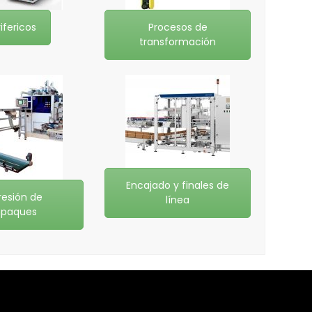
ifericos
Procesos de
transformación
Encajado y finales de
resión de
línea
paques