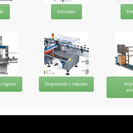
do
Extrusión
Per
 rígidos
Etiquetado y tapado
Imp
em