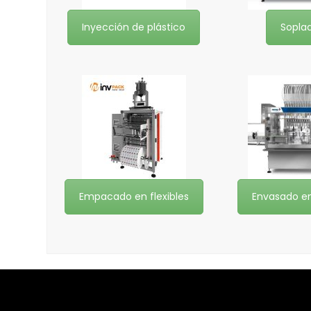
Inyección de plástico
Sopla
Empacado en flexibles
Envasado en