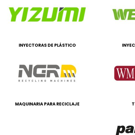
INYECTORAS DE PLÁSTICO
INYE
MAQUINARIA PARA RECICLAJE
T