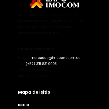
Aquí encontrará la mejor exhibición y
demostración de equipos, junto a una
importante agenda académica
enfocada en la industria.
Datos de contacto:
E-mail:
mercadeo@imocom.com.co
Tel.:
(+57) 315 831 9005
Calle 17 N° 50-24
Bogotá, Colombia
Mapa del sitio
INICIO