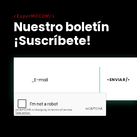
E
x
p
o
I
M
O
C
O
M
Nuestro boletín
¡Suscríbete!