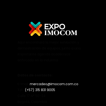
Aquí encontrará la mejor exhibición y
demostración de equipos, junto a una
importante agenda académica
enfocada en la industria.
Datos de contacto:
E-mail:
mercadeo@imocom.com.co
Tel.:
(+57) 315 831 9005
Calle 17 N° 50-24
Bogotá, Colombia