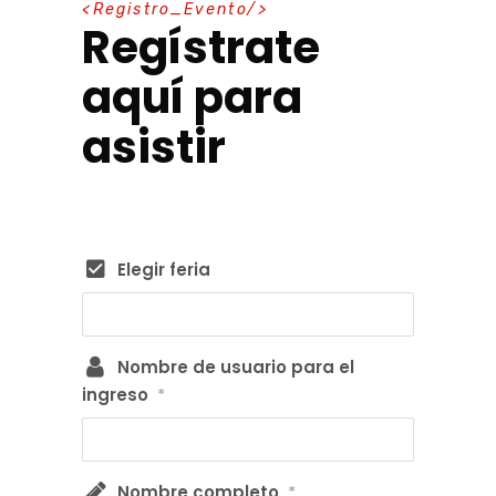
R
e
g
i
s
t
r
o
_
E
v
e
n
t
o
Regístrate
aquí para
asistir
Elegir feria
Nombre de usuario para el
ingreso
*
Nombre completo
*