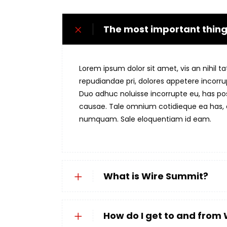
The most important things
Lorem ipsum dolor sit amet, vis an nihil 
repudiandae pri, dolores appetere incorr
Duo adhuc noluisse incorrupte eu, has pos
causae. Tale omnium cotidieque ea has, et
numquam. Sale eloquentiam id eam.
What is Wire Summit?
How do I get to and from