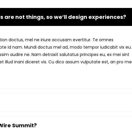
 are not things, so we’ll design experiences?
tation doctus, mel ne iriure accusam evertitur. Te omnes
upte id nam. Mundi doctus mel ad, modo tempor iudicabit vix eu.
sim audire ne. Nam detraxit salutatus principes eu, ex mei sint
 illud inani diceret vis. Cu dico assum vulputate est, an pro me
 Wire Summit?