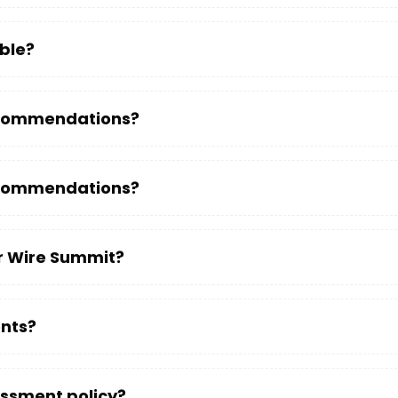
able?
ecommendations?
ecommendations?
or Wire Summit?
ents?
ssment policy?