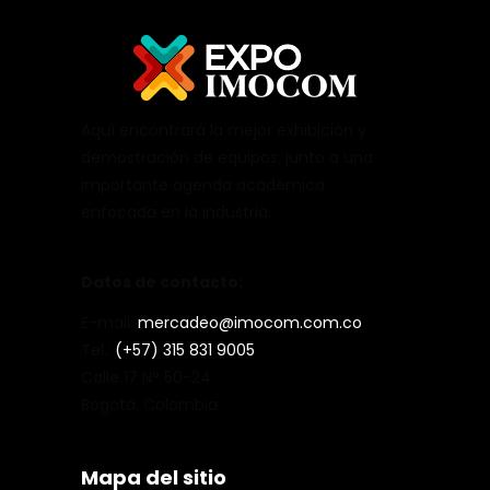
Aquí encontrará la mejor exhibición y
demostración de equipos, junto a una
importante agenda académica
enfocada en la industria.
Datos de contacto:
E-mail:
mercadeo@imocom.com.co
Tel.:
(+57) 315 831 9005
Calle 17 N° 50-24
Bogotá, Colombia
Mapa del sitio