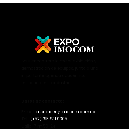
Aquí encontrará la mejor exhibición y
demostración de equipos, junto a una
importante agenda académica
enfocada en la industria.
Datos de contacto:
E-mail:
mercadeo@imocom.com.co
Tel.:
(+57) 315 831 9005
Calle 17 N° 50-24