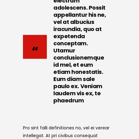
electram
adolescens. Possit
appellantur his ne,
vel at albucius
iracundia, quo at
expetenda
conceptam.
Utamur
conclusionemque
id mel, et eum
etiam honestatis.
Eum diam sale
paulo ex. Veniam
laudem vis ex, te
phaedrum
Pro sint falli definitiones no, vel ei verear
intellegat. At pri civibus consequat