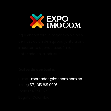
Aquí encontrará la mejor exhibición y
demostración de equipos, junto a una
importante agenda académica
enfocada en la industria.
Datos de contacto:
E-mail:
mercadeo@imocom.com.co
Tel.:
(+57) 315 831 9005
Calle 17 N° 50-24
Bogotá, Colombia