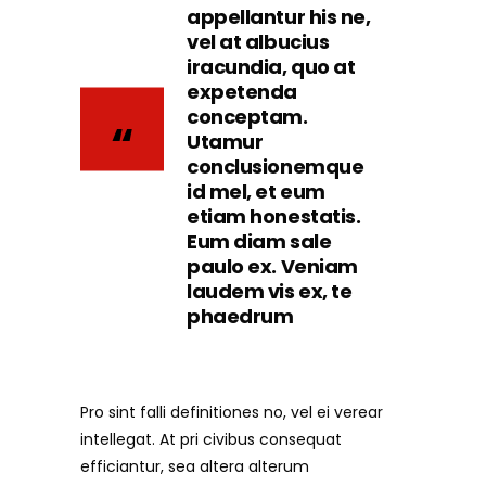
appellantur his ne,
vel at albucius
iracundia, quo at
expetenda
conceptam.
Utamur
conclusionemque
id mel, et eum
etiam honestatis.
Eum diam sale
paulo ex. Veniam
laudem vis ex, te
phaedrum
Pro sint falli definitiones no, vel ei verear
intellegat. At pri civibus consequat
efficiantur, sea altera alterum