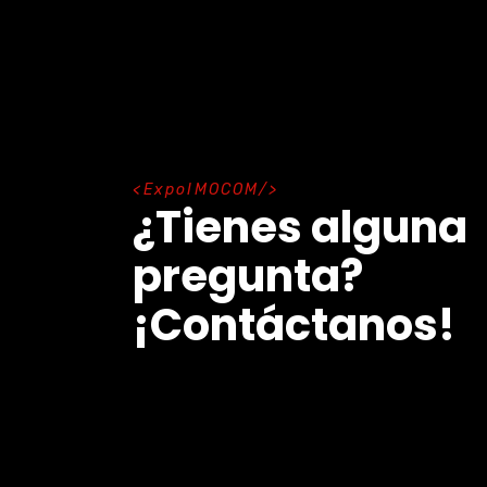
E
x
p
o
I
M
O
C
O
M
¿Tienes alguna
pregunta?
¡Contáctanos!