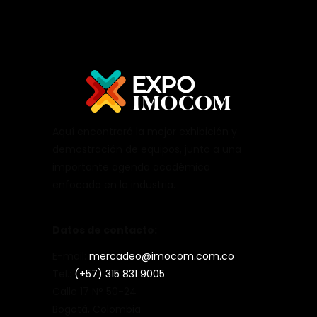
Aquí encontrará la mejor exhibición y
demostración de equipos, junto a una
importante agenda académica
enfocada en la industria.
Datos de contacto:
E-mail:
mercadeo@imocom.com.co
Tel.:
(+57) 315 831 9005
Calle 17 N° 50-24
Bogotá, Colombia