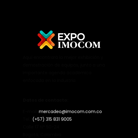
Aquí encontrará la mejor exhibición y
demostración de equipos, junto a una
importante agenda académica
enfocada en la industria.
Datos de contacto:
E-mail:
mercadeo@imocom.com.co
Tel.:
(+57) 315 831 9005
Calle 17 N° 50-24
Bogotá, Colombia