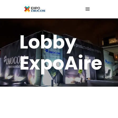
Lobby
ExpoAire