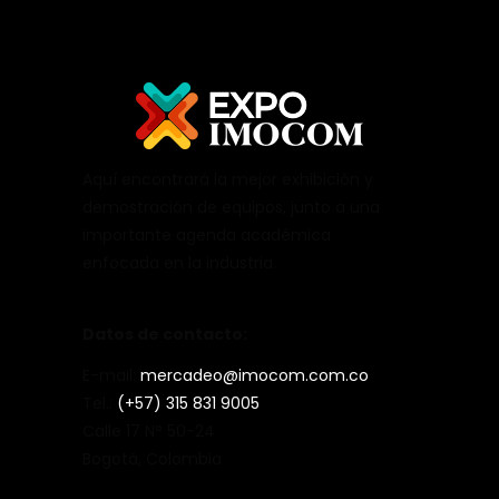
Aquí encontrará la mejor exhibición y
demostración de equipos, junto a una
importante agenda académica
enfocada en la industria.
Datos de contacto:
E-mail:
mercadeo@imocom.com.co
Tel.:
(+57) 315 831 9005
Calle 17 N° 50-24
Bogotá, Colombia