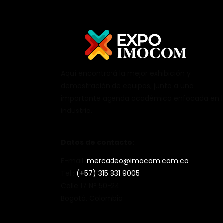
Aquí encontrará la mejor exhibición y
demostración de equipos, junto a una
importante agenda académica enfocada en 
industria.
Datos de contacto:
E-mail:
mercadeo@imocom.com.co
Tel.:
(+57) 315 831 9005
Calle 17 N° 50-24
Bogotá, Colombia