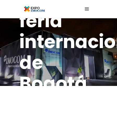
feria
internacio
de
Bogotá
Fib2024