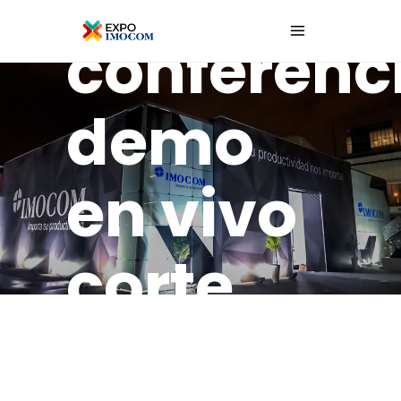
conferenc
demo
en vivo
corte
láser