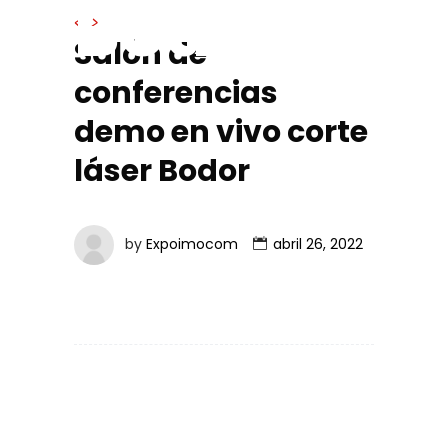
Bodor
</>
Salón de
conferencias
demo en vivo corte
láser Bodor
by
Expoimocom
abril 26, 2022