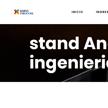
INICIO
INGRE
stand An
ingenier