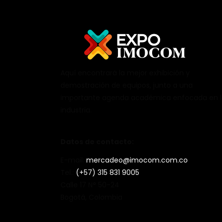
Aquí encontrará la mejor exhibición y
demostración de equipos, junto a una
importante agenda académica enfocada en 
industria.
Datos de contacto:
E-mail:
mercadeo@imocom.com.co
Tel.:
(+57) 315 831 9005
Calle 17 N° 50-24
Bogotá, Colombia