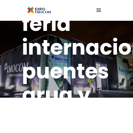
feria
internacio
puentes
grua y
polipasto