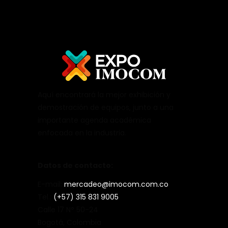
Aquí encontrará la mejor exhibición y
demostración de equipos, junto a una
importante agenda académica
enfocada en la industria.
Datos de contacto:
E-mail:
mercadeo@imocom.com.co
Tel.:
(+57) 315 831 9005
Calle 17 N° 50-24
Bogotá, Colombia