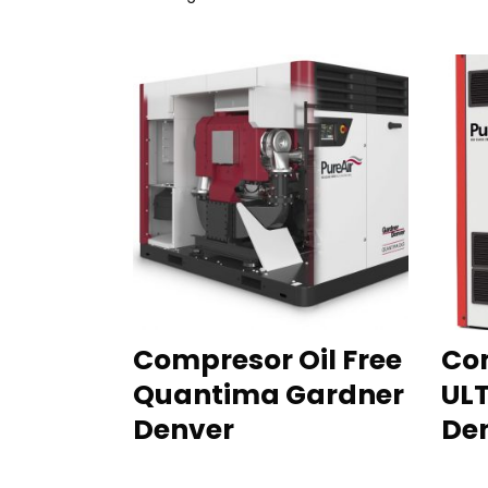
READ MORE
Compresor Oil Free
Com
Quantima Gardner
UL
Denver
De