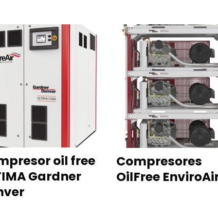
READ MORE
READ MORE
presor oil free
Compresores
TIMA Gardner
OilFree EnviroAi
nver