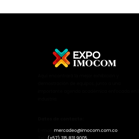
Aquí encontrará la mejor exhibición y
demostración de equipos, junto a una
importante agenda académica enfocada en 
industria.
Datos de contacto:
E-mail:
mercadeo@imocom.com.co
Tel.:
(+57) 315 831 9005