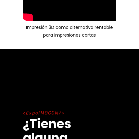
Impresión 3D como alternativa rentable
para impresiones cortas
E
x
p
o
I
M
O
C
O
M
¿Tienes
alguna