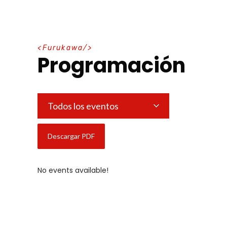
F
u
r
u
k
a
w
a
Programación
Todos los eventos
No events available!