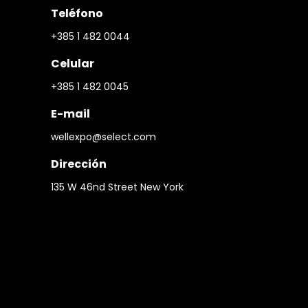
Teléfono
+385 1 482 0044
Celular
+385 1 482 0045
E-mail
wellexpo@select.com
Dirección
135 W 46nd Street New York