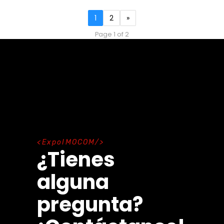
1
2
»
Page 1 of 2
E
x
p
o
I
M
O
C
O
M
¿Tienes
alguna
pregunta?