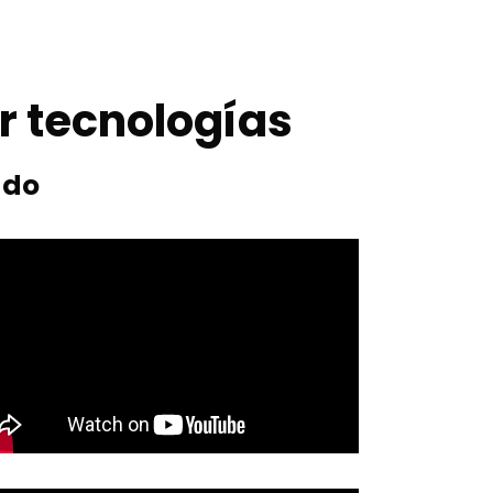
r tecnologías
ado