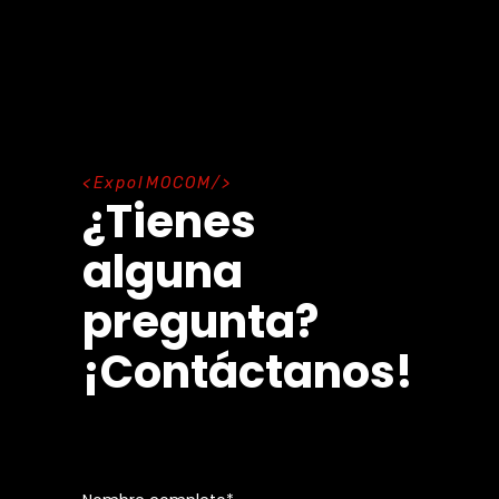
E
x
p
o
I
M
O
C
O
M
¿Tienes
alguna
pregunta?
¡Contáctanos!