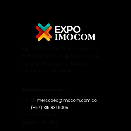
Aquí encontrará la mejor exhibición y
demostración de equipos, junto a una
importante agenda académica
enfocada en la industria.
Datos de contacto:
E-mail:
mercadeo@imocom.com.co
Tel.:
(+57) 315 831 9005
Calle 17 N° 50-24
Bogotá, Colombia