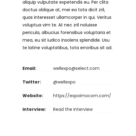
aliquip vulputate expetendis eu. Per clita
doctus oblique at, mei ea tota dicit zril,
quas interesset ullamcorper in qui. Veritus
voluptua vim te. At nec zril noluisse
pericula, albucius forensibus voluptaria et
mea, eu sit iudico insolens splendide. Usu
te latine voluptatibus, tota erroribus sit ad.
Email:
wellexpo@select.com
Twitter:
@wellexpo
Website:
https://expoimocom.com/
Interview:
Read the Interview