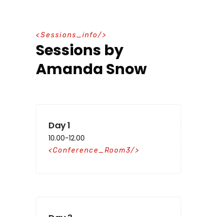
S
e
s
s
i
o
n
s
_
i
n
f
o
Sessions by
Amanda Snow
Day 1
10.00-12.00
Conference_Room3