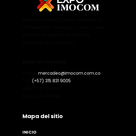
Aquí encontrará la mejor exhibición y
demostración de equipos, junto a una
importante agenda académica
enfocada en la industria.
Datos de contacto:
E-mail:
mercadeo@imocom.com.co
Tel.:
(+57) 315 831 9005
Calle 17 N° 50-24
Bogotá, Colombia
Mapa del sitio
INICIO