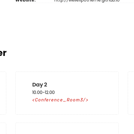
Website:
http://wellexpotheme.github.io
er
Day 2
10.00-12.00
Conference_Room3