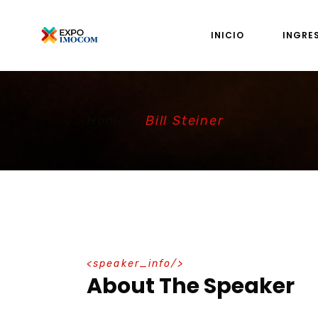
INICIO
INGRE
Home
>
Bill Steiner
speaker_info
About The Speaker