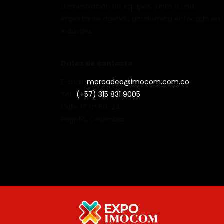
demostración de equipos, junto a una
importante agenda académica enfocada en 
industria.
Datos de contacto:
E-mail:
mercadeo@imocom.com.co
Tel.:
(+57) 315 831 9005
Calle 17 N° 50-24
Bogotá, Colombia