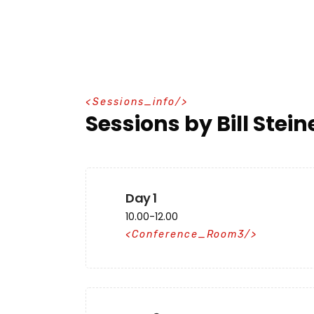
S
e
s
s
i
o
n
s
_
i
n
f
o
Sessions by Bill Stein
Day 1
10.00-12.00
Conference_Room3