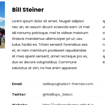
Bill Steiner
Lorem ipsum dolor sit amet, feugait adipisci
splendide, vitae putant cum at. Cum aliquip
nec an, an assum dicunt scaevola eam. Ut mel
vulputate expetendis eu. Per clita doctus
alii nonumy patrioque, mel te vidisse maiorum.
oblique at, mei ea tota dicit zril, quas interesset
Graecis mandamus ullamcorper pri ut, usu
ullamcorper in qui. Veritus voluptua vim te. At
ludus facilisi ea. Tritani senserit forensibus sea
nec zril noluisse pericula, albucius forensibus
et, et nam mentitum prodesset repudiandae.
voluptaria et mea, eu sit iudico insolens
At mea aperiri senserit, amet recteque pro ex,
splendide. Usu te latine voluptatibus, tota
duo ex decore voluptatibus. Commune
e
salutatus at vim, no has enim appareat
Email:
wellexpo@select-themes.com
Twitter:
@WellExpo_Select