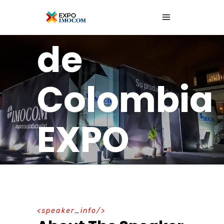
Cafés
de
Colombia
EXPO
2023
speaker_info