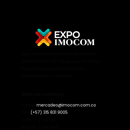
Aquí encontrará la mejor exhibición y
demostración de equipos, junto a una
importante agenda académica
enfocada en la industria.
Datos de contacto:
E-mail:
mercadeo@imocom.com.co
Tel.:
(+57) 315 831 9005
Calle 17 N° 50-24
Bogotá, Colombia