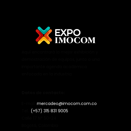
Aquí encontrará la mejor exhibición y
demostración de equipos, junto a una
importante agenda académica
enfocada en la industria.
Datos de contacto:
E-mail:
mercadeo@imocom.com.co
Tel.:
(+57) 315 831 9005
Calle 17 N° 50-24
Bogotá, Colombia