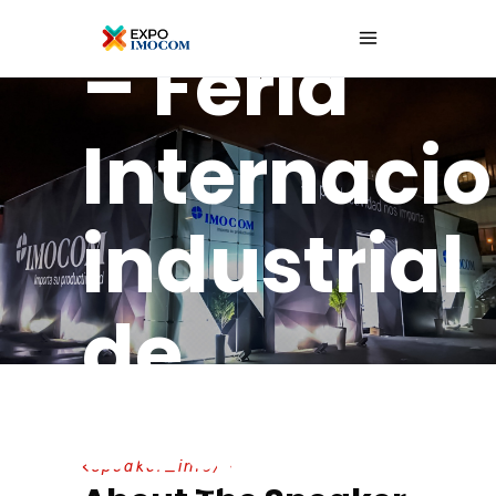
– Feria
Internacio
industrial
de
Bogotá
speaker_info