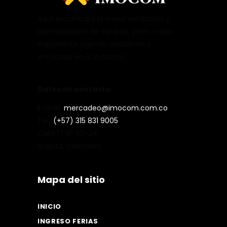
Aquí encontrará la mejor exhibición y
demostración de equipos, junto a una
importante agenda académica
enfocada en la industria.
Datos de contacto:
E-mail:
mercadeo@imocom.com.co
Tel.:
(+57) 315 831 9005
Calle 17 N° 50-24
Bogotá, Colombia
Mapa del sitio
INICIO
INGRESO FERIAS