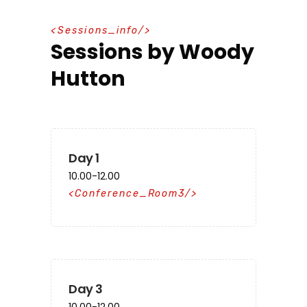
S
e
s
s
i
o
n
s
_
i
n
f
o
Sessions by Woody
Hutton
Day 1
10.00-12.00
Conference_Room3
Day 3