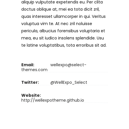
aliquip vulputate expetendis eu. Per clita
doctus oblique at, mei ea tota dicit zril,
quas interesset ullamcorper in qui. Veritus
voluptua vim te. At nec zril noluisse
pericula, albucius forensibus voluptaria et
mea, eu sit iudico insolens splendide. Usu
te latine voluptatibus, tota erroribus sit ad.
Email:
wellexpo@select-
themes.com
Twitter:
@WellExpo_Select
Website:
http://wellexpotheme.github.io