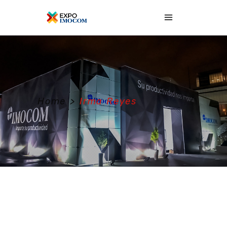
Home
>
Irma Reyes