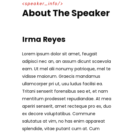
speaker_info
About The Speaker
Irma Reyes
Lorem ipsum dolor sit amet, feugait
adipisci nec an, an assum dicunt scaevola
eam. Ut mel alii nonumy patrioque, mel te
vidisse maiorum. Graecis mandamus
ullamcorper pri ut, usu ludus facilisi ea.
Tritani senserit forensibus sea et, et nam
mentitum prodesset repudiandae. At mea
aperiri senserit, amet recteque pro ex, duo
ex decore voluptatibus. Commune
salutatus at vim, no has enim appareat
splendide, vitae putant cum at. Cum