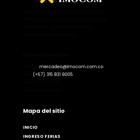
Aquí encontrará la mejor exhibición y
demostración de equipos, junto a una
importante agenda académica
enfocada en la industria.
Datos de contacto:
E-mail:
mercadeo@imocom.com.co
Tel.:
(+57) 315 831 9005
Calle 17 N° 50-24
Bogotá, Colombia
Mapa del sitio
INICIO
INGRESO FERIAS