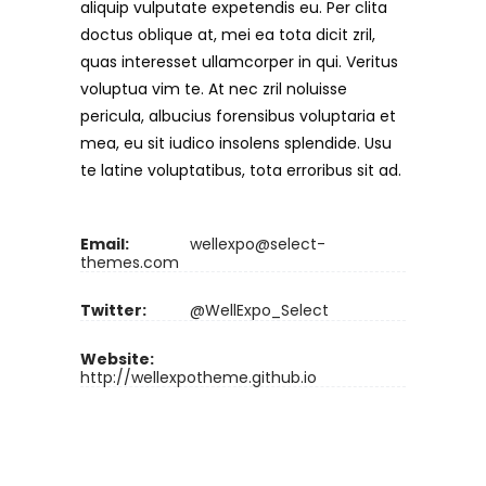
aliquip vulputate expetendis eu. Per clita
doctus oblique at, mei ea tota dicit zril,
quas interesset ullamcorper in qui. Veritus
voluptua vim te. At nec zril noluisse
pericula, albucius forensibus voluptaria et
mea, eu sit iudico insolens splendide. Usu
te latine voluptatibus, tota erroribus sit ad.
Email:
wellexpo@select-
themes.com
Twitter:
@WellExpo_Select
Website:
http://wellexpotheme.github.io