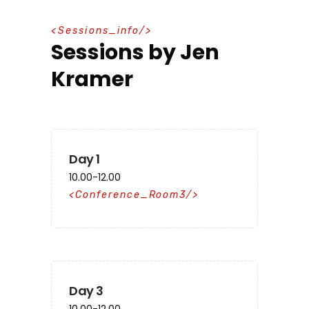
S
e
s
s
i
o
n
s
_
i
n
f
o
Sessions by Jen
Kramer
Day 1
10.00-12.00
Conference_Room3
Day 3