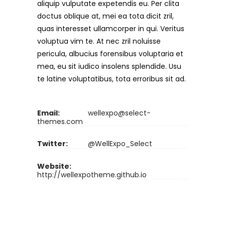
aliquip vulputate expetendis eu. Per clita
doctus oblique at, mei ea tota dicit zril,
quas interesset ullamcorper in qui. Veritus
voluptua vim te. At nec zril noluisse
pericula, albucius forensibus voluptaria et
mea, eu sit iudico insolens splendide. Usu
te latine voluptatibus, tota erroribus sit ad.
Email:
wellexpo@select-
themes.com
Twitter:
@WellExpo_Select
Website:
http://wellexpotheme.github.io