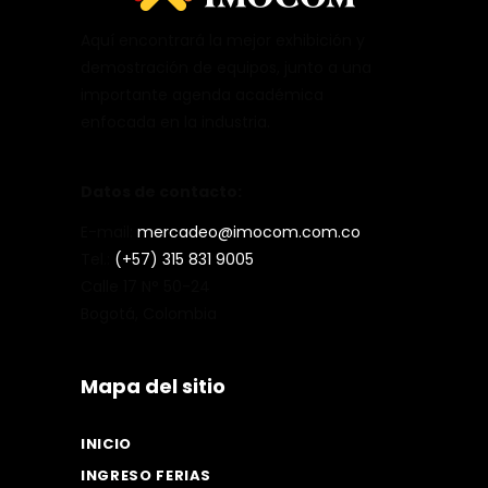
Aquí encontrará la mejor exhibición y
demostración de equipos, junto a una
importante agenda académica
enfocada en la industria.
Datos de contacto:
E-mail:
mercadeo@imocom.com.co
Tel.:
(+57) 315 831 9005
Calle 17 N° 50-24
Bogotá, Colombia
Mapa del sitio
INICIO
INGRESO FERIAS