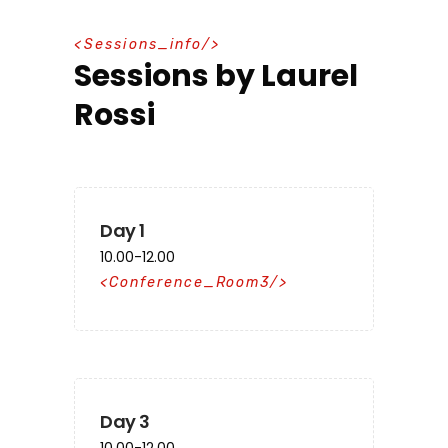
S
e
s
s
i
o
n
s
_
i
n
f
o
Sessions by Laurel
Rossi
Day 1
10.00-12.00
Conference_Room3
Day 3