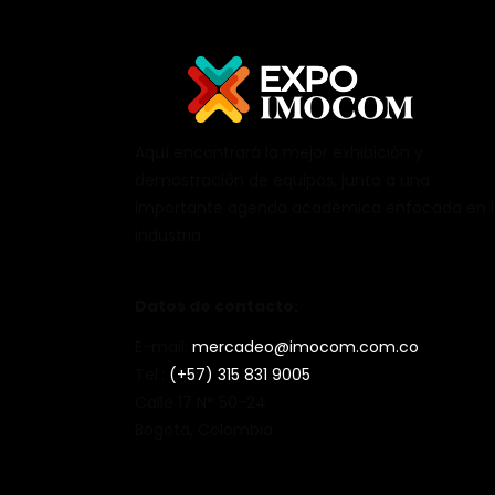
Aquí encontrará la mejor exhibición y
demostración de equipos, junto a una
importante agenda académica enfocada en 
industria.
Datos de contacto:
E-mail:
mercadeo@imocom.com.co
Tel.:
(+57) 315 831 9005
Calle 17 N° 50-24
Bogotá, Colombia