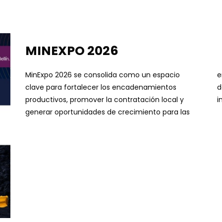
MINEXPO 2026
MinExpo 2026 se consolida como un espacio
empresas proveedoras. Si desea conocer más
clave para fortalecer los encadenamientos
de MinExpo 2026 y más ferias industriales, lo
productivos, promover la contratación local y
i
generar oportunidades de crecimiento para las