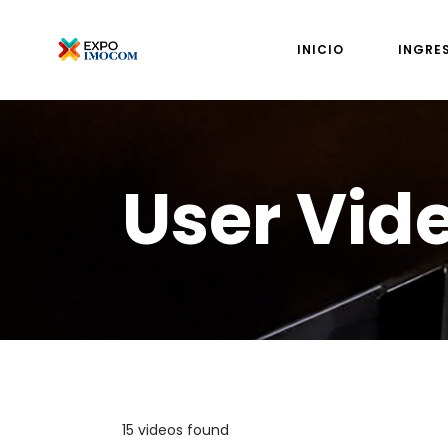
INICIO
INGRE
User Vid
15 videos found