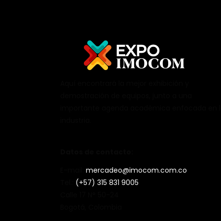
Aquí encontrará la mejor exhibición y
demostración de equipos, junto a una
importante agenda académica enfocada en 
industria.
Datos de contacto:
E-mail:
mercadeo@imocom.com.co
Tel.:
(+57) 315 831 9005
Calle 17 N° 50-24
Bogotá, Colombia