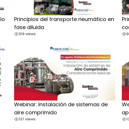
ío
Principios del transporte neumático en
Pr
fase diluida
co
109 views
9
Webinar: Instalación de sistemas de
We
aire comprimido
ap
137 views
1