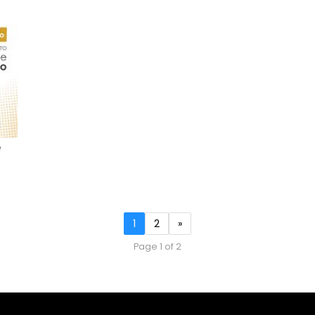
e
1
2
»
Page 1 of 2