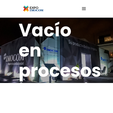
Webinar:
Vacío
en
procesos
industrial