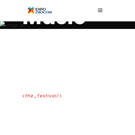
<Festival_Speakers/>
Music
Performer
t
h
e
_
f
e
s
t
i
v
a
l
Upcoming
Events Create
Memories