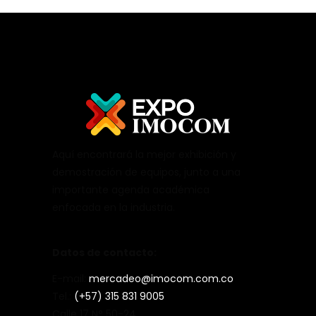
Aquí encontrará la mejor exhibición y
demostración de equipos, junto a una
importante agenda académica
enfocada en la industria.
Datos de contacto:
E-mail:
mercadeo@imocom.com.co
Tel.:
(+57) 315 831 9005
Calle 17 N° 50-24