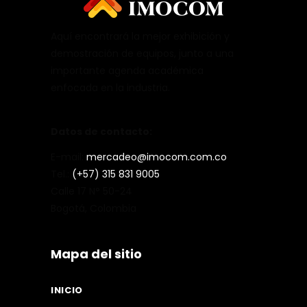
Aquí encontrará la mejor exhibición y
demostración de equipos, junto a una
importante agenda académica
enfocada en la industria.
Datos de contacto:
E-mail:
mercadeo@imocom.com.co
Tel.:
(+57) 315 831 9005
Calle 17 N° 50-24
Bogotá, Colombia
Mapa del sitio
INICIO