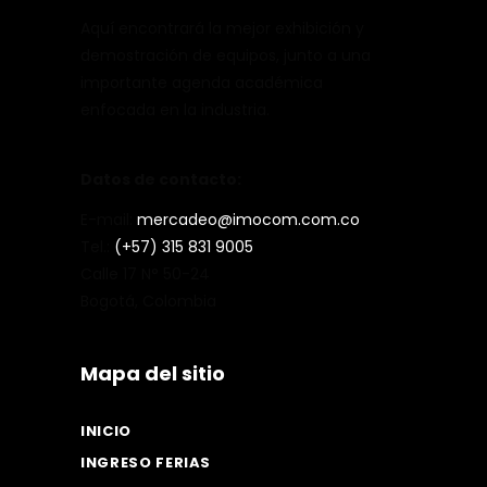
Aquí encontrará la mejor exhibición y
demostración de equipos, junto a una
importante agenda académica
enfocada en la industria.
Datos de contacto:
E-mail:
mercadeo@imocom.com.co
Tel.:
(+57) 315 831 9005
Calle 17 N° 50-24
Bogotá, Colombia
Mapa del sitio
INICIO
INGRESO FERIAS