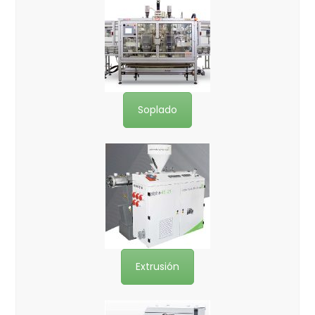
Soplado
Extrusión