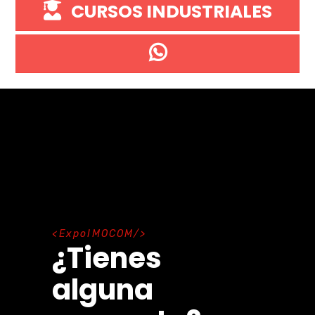
CURSOS INDUSTRIALES
E
x
p
o
I
M
O
C
O
M
¿Tienes
alguna