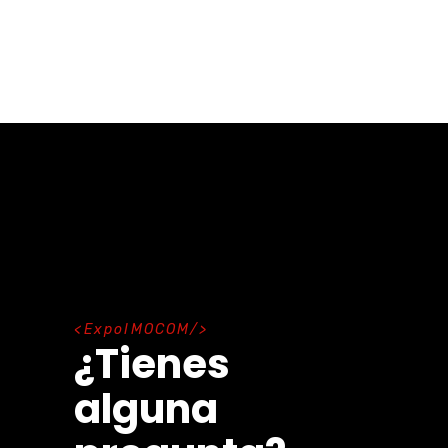
E
x
p
o
I
M
O
C
O
M
¿Tienes
alguna