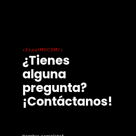
E
x
p
o
I
M
O
C
O
M
¿Tienes
alguna
pregunta?
¡Contáctanos!