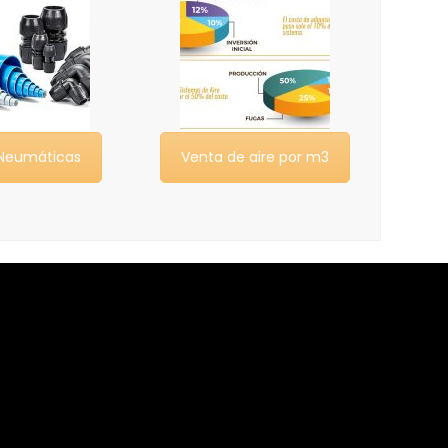
Neumáticas
Venta de aire por m3