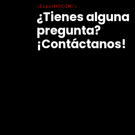
E
x
p
o
I
M
O
C
O
M
¿Tienes alguna
pregunta?
¡Contáctanos!