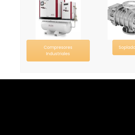
Compresores
Soplado
Industriales