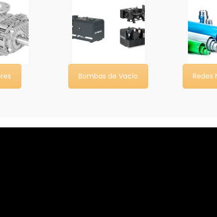
res
Bombas de Vacío
Redes 