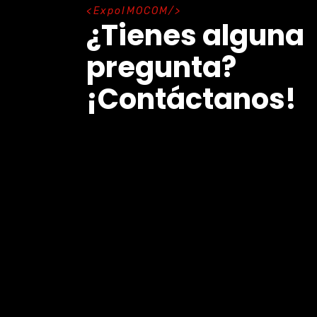
E
x
p
o
I
M
O
C
O
M
¿Tienes alguna
pregunta?
¡Contáctanos!