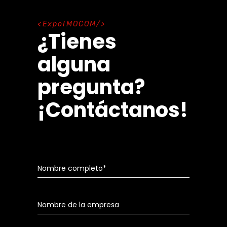
E
x
p
o
I
M
O
C
O
M
¿Tienes
alguna
pregunta?
¡Contáctanos!