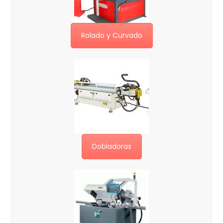
Rolado y Curvado
Dobladoras