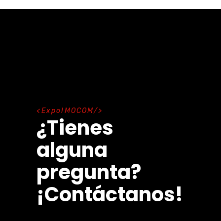
E
x
p
o
I
M
O
C
O
M
¿Tienes
alguna
pregunta?
¡Contáctanos!