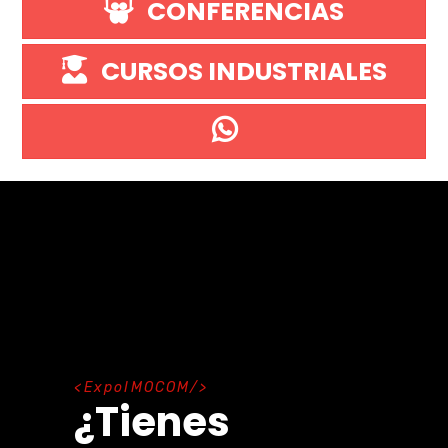
CONFERENCIAS
CURSOS INDUSTRIALES
E
x
p
o
I
M
O
C
O
M
¿Tienes