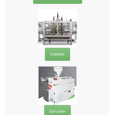
Soplado
Extrusión