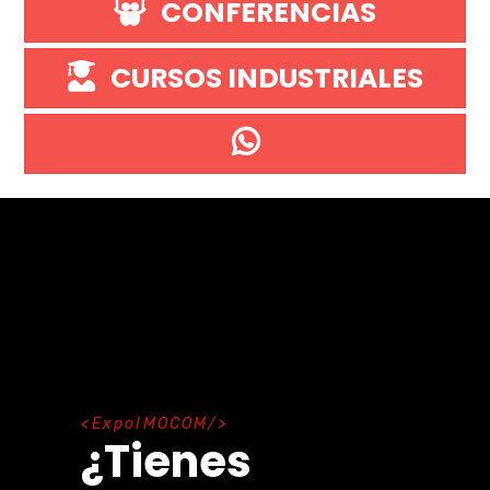
CONFERENCIAS
CURSOS INDUSTRIALES
E
x
p
o
I
M
O
C
O
M
¿Tienes