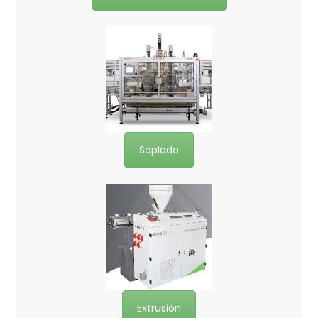
Soplado
Extrusión